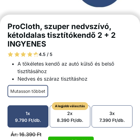
ProCloth, szuper nedvszívó,
kétoldalas tisztítókendő 2 + 2
INGYENES
4.5 / 5
A tökéletes kendő az autó külső és belső
tisztításához
Nedves és száraz tisztításhoz
Velőrből és mikroszálas anyagból készült, nem
Mutasson többet
hagy nyomot
Nem károsítja a felületeket
A legjobb választás
Az autó minden külső alkatrészéhez és az
1x
2x
3x
üveghez
9.790
Ft
/db.
8.390
Ft
/db.
7.390
Ft
/db.
Műszerfalhoz, bőrülésekhez, porhoz és nedves
foltokhoz
Ár:
16.390
Ft
Kétoldalas kialakítás a gyors munka érdekében