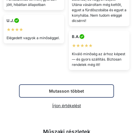
jött, hibátlan állapotban
Utána vásároltam még kettőt,
egyet a fürdőszobába és egyet a
konyhába. Nem tudom eléggé
U.J.
dicsérni!
★★★★
B.A.
Elégedett vagyok a minőséggel.
★★★★★
Kiváló minőség az árhoz képest
— és gyors szállítás. Biztosan
rendelek még itt!
Mutasson többet
Írjon értékelést
Műszaki részletek