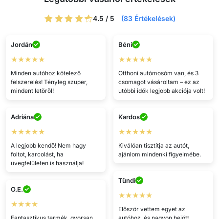
4.5 / 5
(83 Értékelések)
Jordán
Béni
★★★★★
★★★★★
Minden autóhoz kötelező
Otthoni autómosóm van, és 3
felszerelés! Tényleg szuper,
csomagot vásároltam – ez az
mindent letöröl!
utóbbi idők legjobb akciója volt!
Adriána
Kardos
★★★★★
★★★★★
A legjobb kendő! Nem hagy
Kiválóan tisztítja az autót,
foltot, karcolást, ha
ajánlom mindenki figyelmébe.
üvegfelületen is használja!
Tündi
O.E.
★★★★★
★★★★
Először vettem egyet az
Fantasztikus termék, gyorsan
autóhoz, és nagyon bejött.