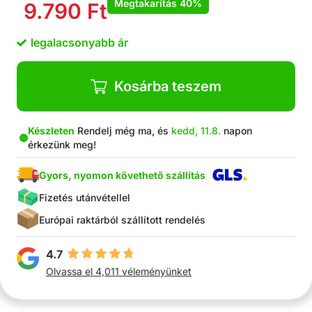
Megtakarítás
40%
9.790
Ft
Tartós és mosógépben mosható
A konyhában és a fürdőszobában is kiválóan
legalacsonyabb ár
használható
A csomag tartalma: 2x szuper nedvszívó
tisztítókendő 30x30 cm + 2x INGYENES
Kosárba teszem
tisztítókendő
Készleten
Rendelj még ma, és
kedd, 11.8.
napon
érkezünk meg!
Gyors, nyomon követhető szállítás
Fizetés utánvétellel
Európai raktárból szállított rendelés
4.7
Olvassa el 4,011 véleményünket