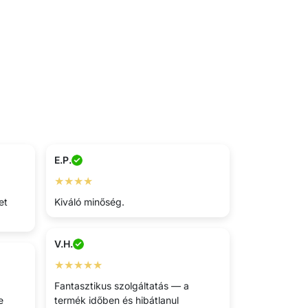
E.P.
★★★★
et
Kiváló minőség.
V.H.
★★★★★
Fantasztikus szolgáltatás — a
e
termék időben és hibátlanul