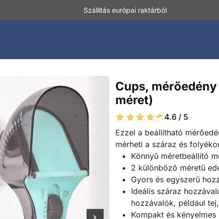
Szállítás európai raktárból
Cups, mérőedény 
méret)
4.6 / 5
Ezzel a beállítható mérőed
mérheti a száraz és folyék
Könnyű méretbeállító 
2 különböző méretű ed
Gyors és egyszerű hoz
Ideális száraz hozzávaló
hozzávalók, például tej,
Kompakt és kényelmes 