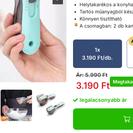
Helytakarékos a konyh
Tartós műanyagból készü
Könnyen tisztítható
A csomagban: 2 db kan
1x
3.190
Ft
/db.
Ár:
5.990
Ft
Megtaka
3.190
Ft
legalacsonyabb ár