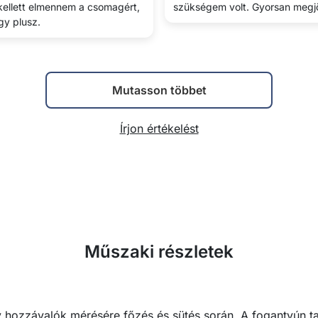
ellett elmennem a csomagért,
szükségem volt. Gyorsan megjö
gy plusz.
Mutasson többet
Írjon értékelést
Műszaki részletek
y hozzávalók mérésére főzés és sütés során. A fogantyún t