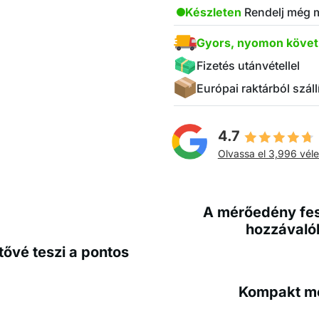
Készleten
Rendelj még 
Gyors, nyomon követh
Fizetés utánvétellel
Európai raktárból száll
4.7
Olvassa el 3,996 vé
A mérőedény fest
hozzávaló
tővé teszi a pontos
Kompakt mé