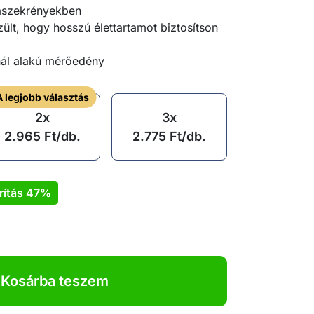
aszekrényekben
lt, hogy hosszú élettartamot biztosítson
ál alakú mérőedény
A legjobb választás
2x
3x
2.965
Ft
/db.
2.775
Ft
/db.
rítás
47%
Kosárba teszem