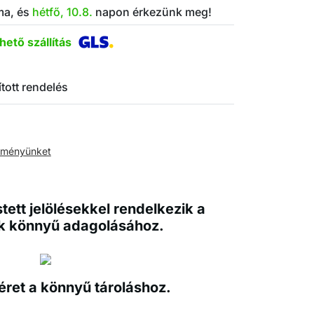
ma, és
hétfő, 10.8.
napon érkezünk meg!
ető szállítás
ított rendelés
leményünket
ett jelölésekkel rendelkezik a
k könnyű adagolásához.
ret a könnyű tároláshoz.