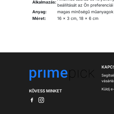
Alkalmazás:
beállítását az Ön preferenciái 
Anyag:
magas minőségű műanyagok
Méret:
16 x 3 cm, 18 x 6 cm
KAPC
Segíts
vásárl
Küldj e
KÖVESS MINKET