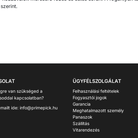
szerint.
SOLAT
ÜGYFÉLSZOLGÁLAT
égre van szükséged a
Felhasználási feltételek
Fogyasztói jogok
ásoddal kapcsolatban?
Garancia
-mailt ide:
info@primepick.hu
Meghatalmazott személy
Panaszok
Szállítás
Vitarendezés