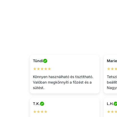
Tündi
Marie
★★★★★
★★
Könnyen használható és tisztítható.
Tetsz
Valóban megkönnyíti a főzést és a
beáll
sütést.
Nagys
T.K.
L.H.
★★★★
★★