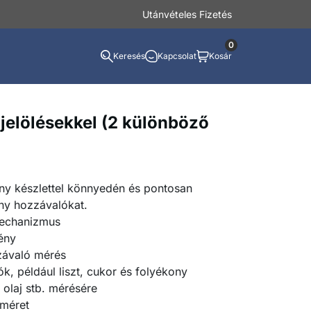
Utánvételes Fizetés
0
Keresés
Kapcsolat
Kosár
jelölésekkel (2 különböző
ény készlettel könnyedén és pontosan
ony hozzávalókat.
mechanizmus
ény
závaló mérés
k, például liszt, cukor és folyékony
 olaj stb. mérésére
méret