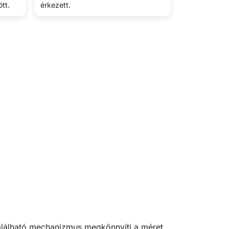
tt.
érkezett.
alálható mechanizmus megkönnyíti a méret