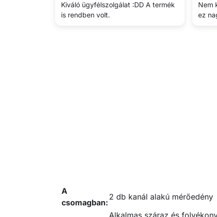
Kiváló ügyfélszolgálat :DD A termék
Nem k
is rendben volt.
ez na
A
2 db kanál alakú mérőedény
csomagban:
Alkalmas száraz és folyékon