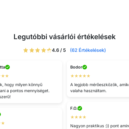
Legutóbbi vásárlói értékelések
4.6 / 5
(62 Értékelések)
tta
Bodor
★★★
★★★★★
ik, hogy milyen könnyű
A legjobb mérőeszközök, amik
ítani a pontos mennyiséget.
valaha használtam.
zerű!
F.O.
★★★★
★★
Nagyon praktikus :)) pont amir