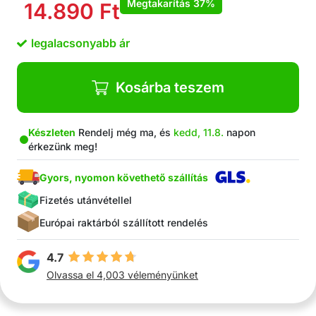
Megtakarítás
37%
14.890
Ft
legalacsonyabb ár
Kosárba teszem
Készleten
Rendelj még ma, és
kedd, 11.8.
napon
érkezünk meg!
Gyors, nyomon követhető szállítás
Fizetés utánvétellel
Európai raktárból szállított rendelés
4.7
Olvassa el 4,003 véleményünket