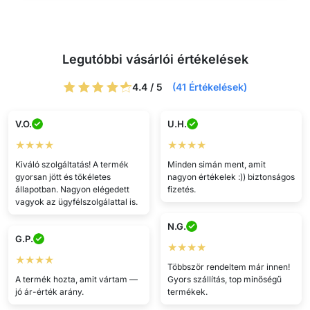
Legutóbbi vásárlói értékelések
4.4 / 5
(41 Értékelések)
V.O.
U.H.
★★★★
★★★★
Kiváló szolgáltatás! A termék
Minden simán ment, amit
gyorsan jött és tökéletes
nagyon értékelek :)) biztonságos
állapotban. Nagyon elégedett
fizetés.
vagyok az ügyfélszolgálattal is.
N.G.
G.P.
★★★★
★★★★
Többször rendeltem már innen!
A termék hozta, amit vártam —
Gyors szállítás, top minőségű
jó ár-érték arány.
termékek.