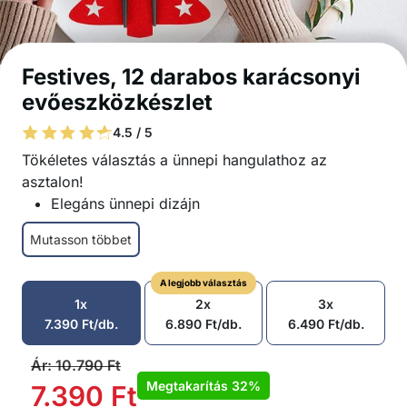
Festives, 12 darabos karácsonyi
evőeszközkészlet
4.5 / 5
Tökéletes választás a ünnepi hangulathoz az
asztalon!
Elegáns ünnepi dizájn
Evőeszközökhöz alkalmas
Mutasson többet
Magas minőségű filcből készült
Könnyen használható, nincs szükség
A legjobb választás
összeszerelésre
1x
2x
3x
Tökéletes különböző alkalmakra, a családi
7.390
Ft
/db.
6.890
Ft
/db.
6.490
Ft
/db.
karácsonyi vacsoráktól a szilveszteri bulikig
A csomagban: 12x karácsonyfás teríték
Ár:
10.790
Ft
Megtakarítás
32%
7.390
Ft