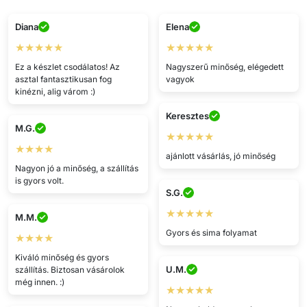
Diana
Elena
★★★★★
★★★★★
Ez a készlet csodálatos! Az
Nagyszerű minőség, elégedett
asztal fantasztikusan fog
vagyok
kinézni, alig várom :)
Keresztes
M.G.
★★★★★
★★★★
ajánlott vásárlás, jó minőség
Nagyon jó a minőség, a szállítás
is gyors volt.
S.G.
★★★★★
M.M.
Gyors és sima folyamat
★★★★
Kiváló minőség és gyors
U.M.
szállítás. Biztosan vásárolok
még innen. :)
★★★★★