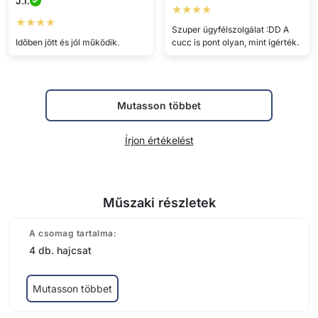
J.I.
★★★★
★★★★
Szuper ügyfélszolgálat :DD A
Időben jött és jól működik.
cucc is pont olyan, mint ígérték.
Mutasson többet
Írjon értékelést
Műszaki részletek
A csomag tartalma:
4 db. hajcsat
Mutasson többet