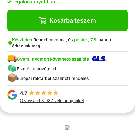
legalacsonyabb ár
kaphatóak
Eredeti ajándékötlet
Tökéletes választás nők és lányok számára
Kosárba teszem
A csomag tartalma: 4 db. hajcsat
Készleten
Rendelj még ma, és
péntek, 7.8.
napon
érkezünk meg!
Gyors, nyomon követhető szállítás
Fizetés utánvétellel
Európai raktárból szállított rendelés
4.7
Olvassa el 3,987 véleményünket