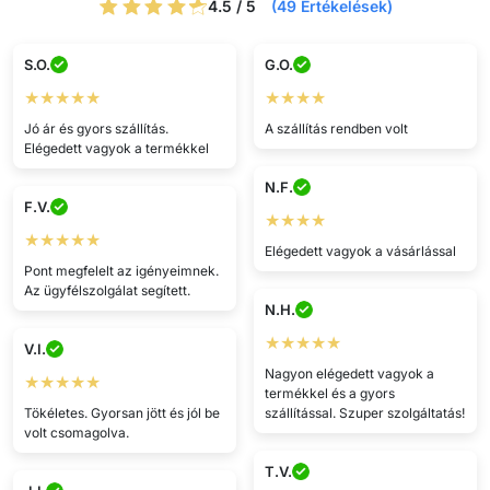
4.5 / 5
(49 Értékelések)
S.O.
G.O.
★★★★★
★★★★
Jó ár és gyors szállítás.
A szállítás rendben volt
Elégedett vagyok a termékkel
N.F.
F.V.
★★★★
★★★★★
Elégedett vagyok a vásárlással
Pont megfelelt az igényeimnek.
Az ügyfélszolgálat segített.
N.H.
★★★★★
V.I.
Nagyon elégedett vagyok a
★★★★★
termékkel és a gyors
Tökéletes. Gyorsan jött és jól be
szállítással. Szuper szolgáltatás!
volt csomagolva.
T.V.