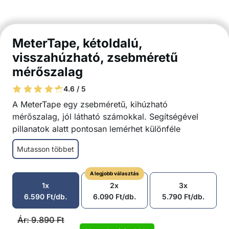
MeterTape, kétoldalú,
visszahúzható, zsebméretű
mérőszalag
4.6 / 5
A MeterTape egy zsebméretű, kihúzható
mérőszalag, jól látható számokkal. Segítségével
pillanatok alatt pontosan lemérhet különféle
felületeket!
Mutasson többet
Könnyen használható
Hihetetlen pontosság
A legjobb választás
Sokoldalúan használható
1x
2x
3x
Kényelmes méret
6.590
Ft
/db.
6.090
Ft
/db.
5.790
Ft
/db.
Könnyen olvasható
Két különböző méretskála
Ár:
9.890
Ft
A csomag tartalma: 1x kihúzható mérőszalag