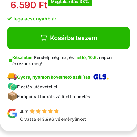
Megtakarítás
33%
6.590
Ft
legalacsonyabb ár
Kosárba teszem
Készleten
Rendelj még ma, és
hétfő, 10.8.
napon
érkezünk meg!
Gyors, nyomon követhető szállítás
Fizetés utánvétellel
Európai raktárból szállított rendelés
4.7
Olvassa el 3,996 véleményünket