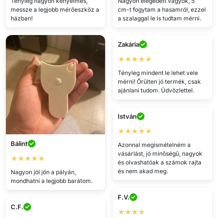
Tényleg nagyon kényelmes,
Nagyon elégedett vagyok, 5
messze a legjobb mérőeszköz a
cm-t fogytam a hasamról, ezzel
házban!
a szalaggal le is tudtam mérni.
Zakária
★★★★★
Tényleg mindent le lehet vele
mérni! Őrülten jó termék, csak
ajánlani tudom. Üdvözlettel.
István
★★★★★
Bálint
Azonnal megismételném a
vásárlást, jó minőségű, nagyok
★★★★★
és olvashatóak a számok rajta
és nem akad meg.
Nagyon jól jön a pályán,
mondhatni a legjobb barátom.
F.V.
C.F.
★★★★