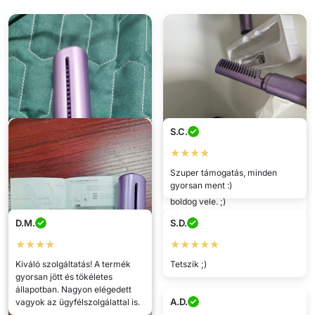
S.C.
Mikó
★★★★
★★★★★
Szuper támogatás, minden
Megvettem a barátnőmnek a
gyorsan ment :)
születésnapjára, és nagyon
boldog vele. ;)
D.M.
S.D.
★★★★
★★★★★
Kiváló szolgáltatás! A termék
Tetszik ;)
gyorsan jött és tökéletes
állapotban. Nagyon elégedett
A.D.
vagyok az ügyfélszolgálattal is.