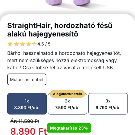
StraightHair, hordozható fésű
alakú hajegyenesítő
4.5 / 5
Bárhol használhatod a hordozható hajegyenesítőt,
mert nem szükséges hozzá elektromosság vagy
kábel! Csak töltse fel az vasat a mellékelt USB
kábelen keresztül, és már használható is!
Mutasson többet
A fésű alakú vas alkalmas minden hajtípusra
A legjobb választás
Egyenletes hőeloszlás
1x
2x
3x
A hajegyenesítő gyors felmelegedése azonnali
8.890
Ft
/db.
7.590
Ft
/db.
6.790
Ft
/db.
eredményt nyújt
10 másodperc alatt felmelegszik
Ár:
11.590
Ft
Kábel nélküli működés lehetővé teszi, hogy
Megtakarítás
23%
8.890
Ft
bárhol használható legyen elektromosság nélkül