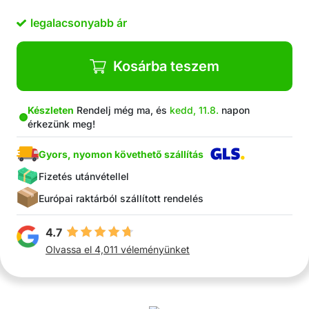
Gyors töltés a mellékelt USB kábelen keresztül
legalacsonyabb ár
Ergonomikus kialakítás a könnyű használat
érdekében
Kis és praktikus méret, elfér egy női
Kosárba teszem
kézitáskában
A csomagban található: 1x hordozható fésű
alakú hajegyenesítő, 1 x USB kábel C típusú
Készleten
Rendelj még ma, és
kedd, 11.8.
napon
érkezünk meg!
Gyors, nyomon követhető szállítás
Fizetés utánvétellel
Európai raktárból szállított rendelés
4.7
Olvassa el 4,011 véleményünket