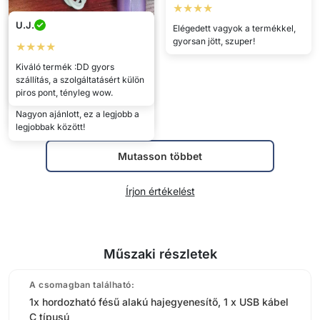
★★★★
U.J.
Elégedett vagyok a termékkel,
gyorsan jött, szuper!
★★★★
Ágota
Kiváló termék :DD gyors
★★★★★
Tündi
szállítás, a szolgáltatásért külön
Fantasztikus! Mindig a
★★★★★
piros pont, tényleg wow.
kézitáskámban van, így mindig
Nagyon ajánlott, ez a legjobb a
rendet tudok rakni!
legjobbak között!
Mutasson többet
Írjon értékelést
Műszaki részletek
A csomagban található:
1x hordozható fésű alakú hajegyenesítő, 1 x USB kábel
C típusú